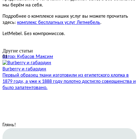
мы берём на себя.
Подробнее о комплексе наших услуг вы можете прочитать
здесь:
комплекс бесплатных услуг Летмебель
.
LetMebel. Без компромиссов.
Другие статьи
01
Автор: Кубасов Максим
А
Burberry и габардин
Р
Первый образец ткани изготовили из египетского хлопка в
Н
1879 году, а уже к 1888 году полотно достигло совершенства и
И
было запатентовано.
п
Глянь
!