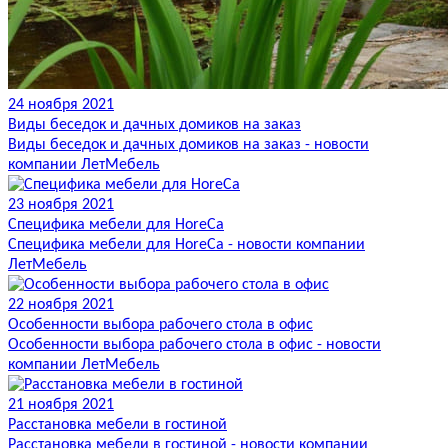
24 ноября 2021
Виды беседок и дачных домиков на заказ
Виды беседок и дачных домиков на заказ - новости
компании ЛетМебель
23 ноября 2021
Специфика мебели для HoreCa
Специфика мебели для HoreCa - новости компании
ЛетМебель
22 ноября 2021
Особенности выбора рабочего стола в офис
Особенности выбора рабочего стола в офис - новости
компании ЛетМебель
21 ноября 2021
Расстановка мебели в гостиной
Расстановка мебели в гостиной - новости компании