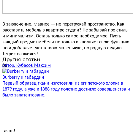
В заключение, главное — не перегружай пространство. Как
расставить мебель в квартире студии? Не забывай про стиль
и минимализм. Оставь только самое необходимое. Пусть
каждый предмет мебели не только выполняет свою функцию,
но и добавляет уют в твою маленькую, но родную студию.
Тетрис сложился!
Другие статьи
01
Автор: Кубасов Максим
А
Burberry и габардин
Р
Первый образец ткани изготовили из египетского хлопка в
Н
1879 году, а уже к 1888 году полотно достигло совершенства и
И
было запатентовано.
п
Глянь
!