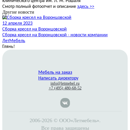
клинического центра им. Л. М. Рошаля
Смотр полный фотоотчет и описание
здесь >>
Другие новости
01
12 апреля 2023
1
Сборка кресел на Воронцовской
И
Сборка кресел на Воронцовской - новости компании
И
ЛетМебель
Глянь
!
Мебель на заказ
Написать директору
info@letmebel.ru
+7 (495) 480-68-52
2006-2026 © ООО«Летмебель».
Все права защищены