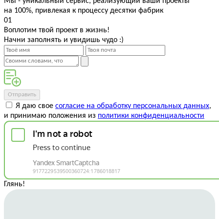
Мы - уникальный сервис, реализующий ваши проекты
М
на 100%, привлекая к процессу десятки фабрик
д
01
Воплотим твой проект в жизнь!
Начни заполнять и увидишь чудо :)
Отправить
Я даю свое
согласие на обработку персональных данных
,
и принимаю положения из
политики конфиденциальности
Глянь
!