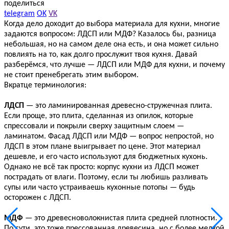
поделиться
telegram
OK
VK
Когда дело доходит до выбора материала для кухни, многие
задаются вопросом: ЛДСП или МДФ? Казалось бы, разница
небольшая, но на самом деле она есть, и она может сильно
повлиять на то, как долго прослужит твоя кухня. Давай
разберёмся, что лучше — ЛДСП или МДФ для кухни, и почему
не стоит пренебрегать этим выбором.
Вкратце терминология:
ЛДСП
— это ламинированная древесно-стружечная плита.
Если проще, это плита, сделанная из опилок, которые
спрессовали и покрыли сверху защитным слоем —
ламинатом. Фасад ЛДСП или МДФ — вопрос непростой, но
ЛДСП в этом плане выигрывает по цене. Этот материал
дешевле, и его часто используют для бюджетных кухонь.
Однако не всё так просто: корпус кухни из ЛДСП может
пострадать от влаги. Поэтому, если ты любишь разливать
супы или часто устраиваешь кухонные потопы — будь
осторожен с ЛДСП.
МДФ
— это древесноволокнистая плита средней плотности.
По сути, это тоже прессованная древесина, но с более мелкой