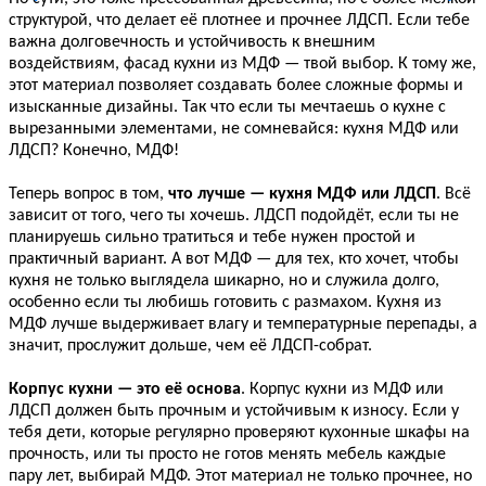
структурой, что делает её плотнее и прочнее ЛДСП. Если тебе
важна долговечность и устойчивость к внешним
воздействиям, фасад кухни из МДФ — твой выбор. К тому же,
этот материал позволяет создавать более сложные формы и
изысканные дизайны. Так что если ты мечтаешь о кухне с
вырезанными элементами, не сомневайся: кухня МДФ или
ЛДСП? Конечно, МДФ!
Теперь вопрос в том,
что лучше — кухня МДФ или ЛДСП
. Всё
зависит от того, чего ты хочешь. ЛДСП подойдёт, если ты не
планируешь сильно тратиться и тебе нужен простой и
практичный вариант. А вот МДФ — для тех, кто хочет, чтобы
кухня не только выглядела шикарно, но и служила долго,
особенно если ты любишь готовить с размахом. Кухня из
МДФ лучше выдерживает влагу и температурные перепады, а
значит, прослужит дольше, чем её ЛДСП-собрат.
Корпус кухни — это её основа
. Корпус кухни из МДФ или
ЛДСП должен быть прочным и устойчивым к износу. Если у
тебя дети, которые регулярно проверяют кухонные шкафы на
прочность, или ты просто не готов менять мебель каждые
пару лет, выбирай МДФ. Этот материал не только прочнее, но