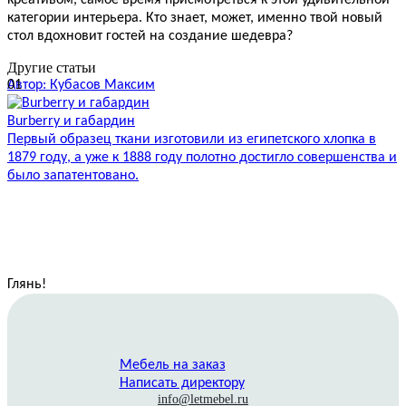
креативом, самое время присмотреться к этой удивительной
категории интерьера. Кто знает, может, именно твой новый
стол вдохновит гостей на создание шедевра?
Другие статьи
01
Автор: Кубасов Максим
А
Burberry и габардин
Р
Первый образец ткани изготовили из египетского хлопка в
Н
1879 году, а уже к 1888 году полотно достигло совершенства и
И
было запатентовано.
п
Глянь
!
Мебель на заказ
Написать директору
info@letmebel.ru