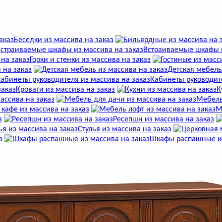
Беседки из массива на заказ
Встраиваемые шкафы и
Горки и стенки из массива на заказ
 на заказ
Детская мебель
Кабинеты руководите
Кровати из массива на заказ
К
ассива на заказ
Мебель
 кафе из массива на заказ
М
з
Ресепшн из массива на заказ
Стулья из массива на заказ
з
Шкафы распашные из