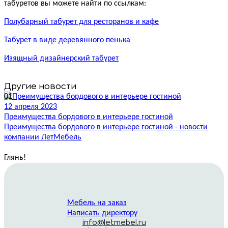
табуретов вы можете найти по ссылкам:
Полубарный табурет для ресторанов и кафе
Табурет в виде деревянного пенька
Изящный дизайнерский табурет
Другие новости
01
12 апреля 2023
Преимущества бордового в интерьере гостиной
1
Преимущества бордового в интерьере гостиной - новости
П
компании ЛетМебель
П
-
Глянь
!
Мебель на заказ
Написать директору
info@letmebel.ru