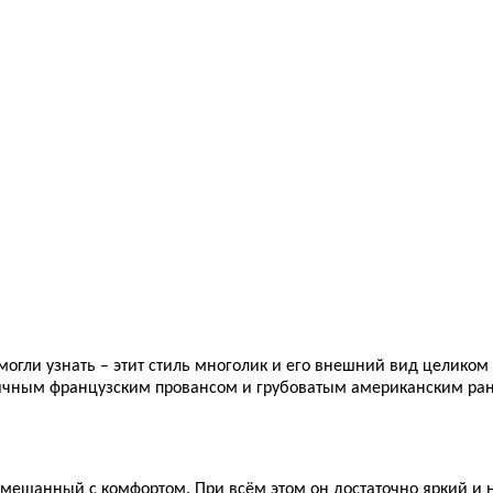
е могли узнать – этит стиль многолик и его внешний вид целико
тичным французским провансом и грубоватым американским ра
мешанный с комфортом. При всём этом он достаточно яркий и н