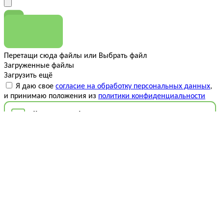
Перетащи сюда файлы
или
Выбрать файл
Загруженные файлы
Загрузить ещё
Я даю свое
согласие на обработку персональных данных
,
и принимаю положения из
политики конфиденциальности
Отправить
Мы используем cookie
Этот сайт использует файлы cookie для хранения данных.
Продолжая использовать сайт, вы соглашаетесь на работу
с этими файлами.